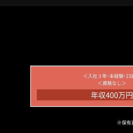
＜入社３年・未経験・23
＜資格なし＞
年収400万円
※保有