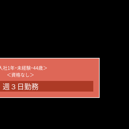
入社1年・未経験・44歳＞
＜資格なし＞
週３日勤務