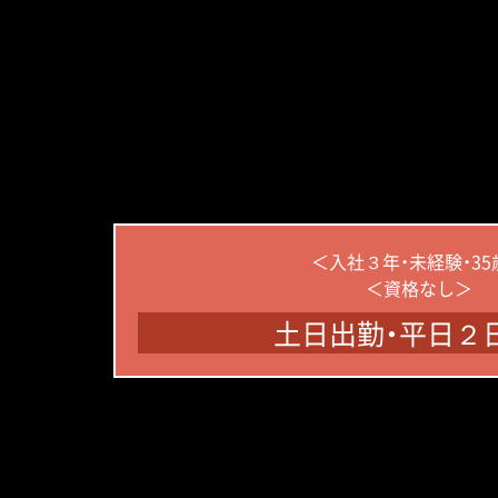
＜入社３年・未経験・35
＜資格なし＞
土日出勤・平日２