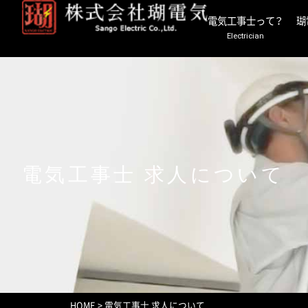
電気工事士って？
瑚
Electrician
電気工事士 求人について
HOME
>
電気工事士 求人について